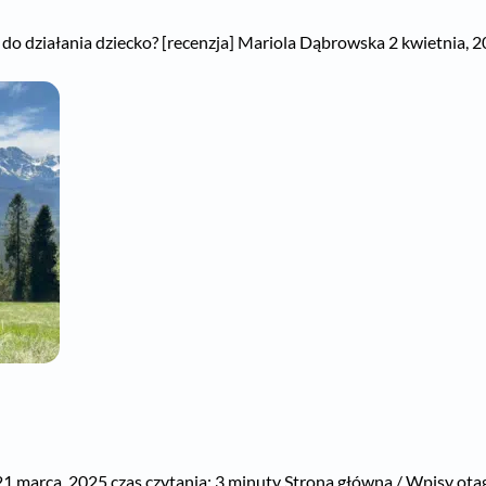
działania dziecko? [recenzja] Mariola Dąbrowska 2 kwietnia, 2025
marca, 2025 czas czytania: 3 minuty Strona główna / Wpisy otag