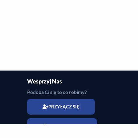
Wesprzyj Nas
Podoba Ci się to co robimy?
PRZYŁĄCZ SIĘ
WESPRZYJ NAS
ego
rowizn