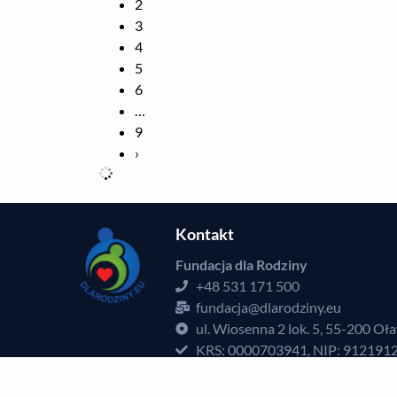
2
3
4
5
6
…
9
›
Kontakt
Fundacja dla Rodziny
+48 531 171 500
fundacja@dlarodziny.eu
ul. Wiosenna 2 lok. 5, 55-200 Oł
KRS: 0000703941, NIP: 912191
14 1090 2428 0000 0001 3681 
e-Doręczenia:
AE:PL-65092-258