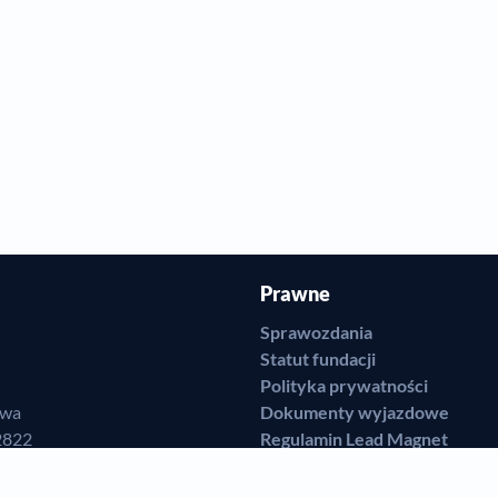
Prawne
Sprawozdania
Statut fundacji
Polityka prywatności
awa
Dokumenty wyjazdowe
2822
Regulamin Lead Magnet
7716
Regulamin Sklepu Internetow
92-JCAVR-16
Regulamin Przekazywania Da