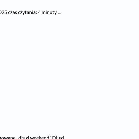
 czas czytania: 4 minuty ...
owane „długi weekend” Długi ...