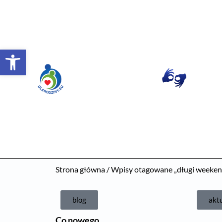
Otwórz pasek narzędzi
Strona główna
/ Wpisy otagowane „długi weeken
blog
akt
Co nowego