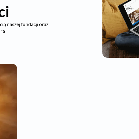
ci
ią naszej fundacji oraz
 🫶