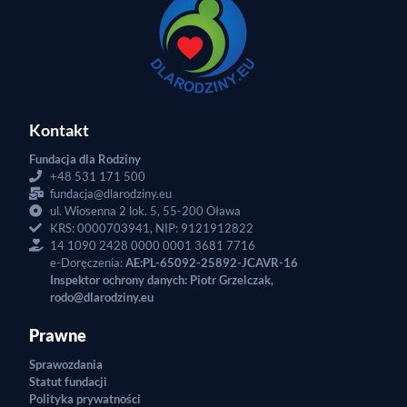
Kontakt
Fundacja dla Rodziny
+48 531 171 500
fundacja@dlarodziny.eu
ul. Wiosenna 2 lok. 5, 55-200 Oława
KRS: 0000703941, NIP: 9121912822
14 1090 2428 0000 0001 3681 7716
e-Doręczenia:
AE:PL-65092-25892-JCAVR-16
Inspektor ochrony danych: Piotr Grzelczak,
rodo@dlarodziny.eu
Prawne
Sprawozdania
Statut fundacji
Polityka prywatności