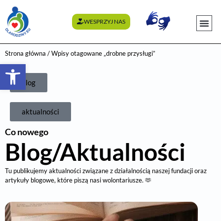
WESPRZYJ NAS
WYDARZENI
Strona główna
/ Wpisy otagowane „drobne przysługi”
Otwórz pasek narzędzi
blog
aktualności
Co nowego
Blog/Aktualności
Tu publikujemy aktualności związane z działalnością naszej fundacji oraz
artykuły blogowe, które piszą nasi wolontariusze. 🫶