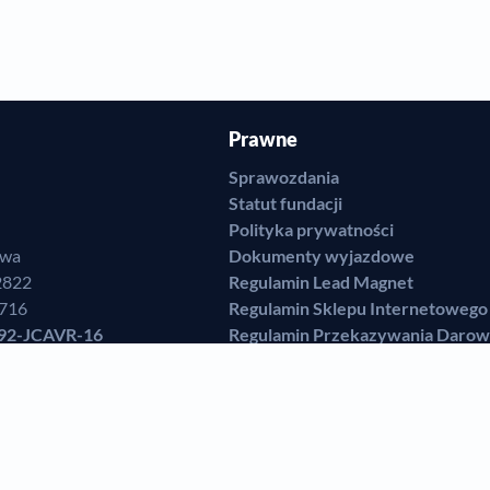
Prawne
Sprawozdania
Statut fundacji
Polityka prywatności
awa
Dokumenty wyjazdowe
2822
Regulamin Lead Magnet
7716
Regulamin Sklepu Internetowego
92-JCAVR-16
Regulamin Przekazywania Darow
r Grzelczak,
Regulamin zamieszczania świade
Regulamin Klubu Szczęśliwych Ro
bserwuj nas
Subskrybuj
Dołącz do grupy