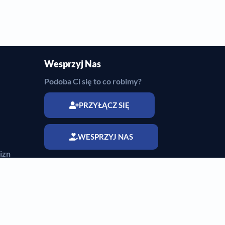
Wesprzyj Nas
Podoba Ci się to co robimy?
PRZYŁĄCZ SIĘ
WESPRZYJ NAS
izn
ctw
dzin
Przyłącz się