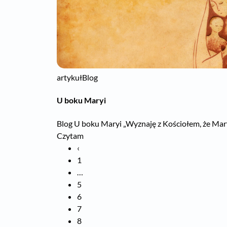
artykuł
Blog
U boku Maryi
Blog U boku Maryi „Wyznaję z Kościołem, że Maryj
Czytam
‹
1
…
5
6
7
8