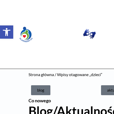
Otwórz pasek narzędzi
Strona główna
/ Wpisy otagowane „dzieci”
blog
akt
Co nowego
Blog/Aktualnoś