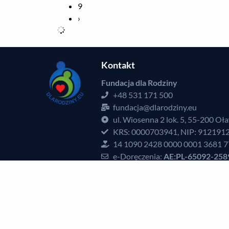
9
›
Kontakt
Fundacja dla Rodziny
+48 531 171 500
fundacja@dlarodziny.eu
ul. Wiosenna 2 lok. 5, 55-200 Oł
KRS: 0000703941, NIP: 912191
14 1090 2428 0000 0001 3681 
e-Doręczenia:
AE:PL-65092-258
Inspektor ochrony danych: Piot
rodo@dlarodziny.eu
Polub nas
Obserwuj nas
O