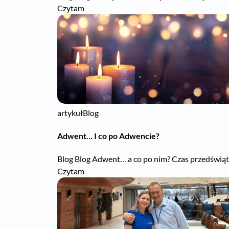
Czytam
artykuł
Blog
Adwent… I co po Adwencie?
Blog Blog Adwent… a co po nim? Czas przedświątec
Czytam