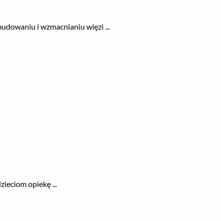
dowaniu i wzmacnianiu więzi ...
ieciom opiekę ...