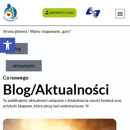
WESPRZYJ NAS
WYDARZENI
Strona główna
/ Wpisy otagowane „gary”
Otwórz pasek narzędzi
blog
aktualności
Co nowego
Blog/Aktualności
Tu publikujemy aktualności związane z działalnością naszej fundacji oraz
artykuły blogowe, które piszą nasi wolontariusze. 🫶