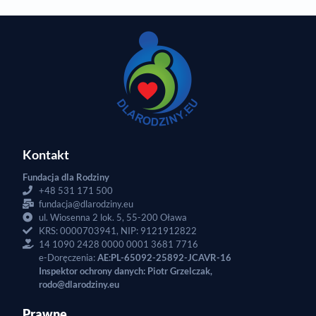
Kontakt
Fundacja dla Rodziny
+48 531 171 500
fundacja@dlarodziny.eu
ul. Wiosenna 2 lok. 5, 55-200 Oława
KRS: 0000703941, NIP: 9121912822
14 1090 2428 0000 0001 3681 7716
e-Doręczenia:
AE:PL-65092-25892-JCAVR-16
Inspektor ochrony danych: Piotr Grzelczak,
rodo@dlarodziny.eu
Prawne