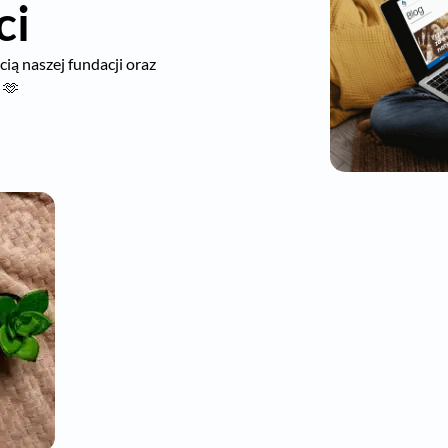
ci
ią naszej fundacji oraz
 🫶