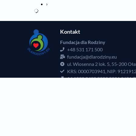
›
Kontakt
Fundacja dla Rodziny
+48 531 171 500
fundacja@dlarodziny.eu
ul. Wiosenna 2 lok. 5, 55-200 Oł
KRS: 0000703941, NIP: 912191
14 1090 2428 0000 0001 3681 
e-Doręczenia:
AE:PL-65092-258
Inspektor ochrony danych: Piot
rodo@dlarodziny.eu
Polub nas
Obserwuj nas
O