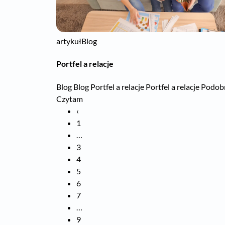
artykuł
Blog
Portfel a relacje
Blog Blog Portfel a relacje Portfel a relacje Pod
Czytam
‹
1
…
3
4
5
6
7
…
9