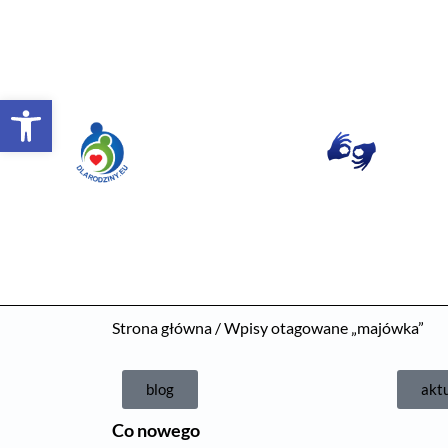
Otwórz pasek narzędzi
Strona główna
/ Wpisy otagowane „majówka”
blog
akt
Co nowego