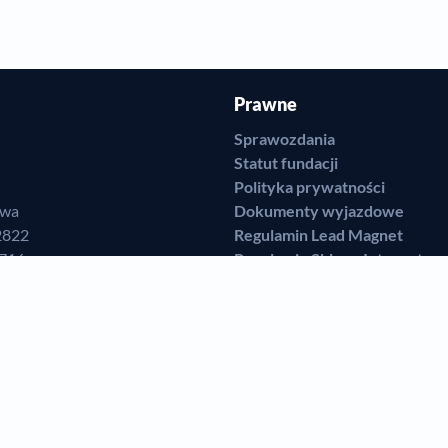
Prawne
Sprawozdania
Statut fundacji
Polityka prywatności
awa
Dokumenty wyjazdowe
2822
Regulamin Lead Magnet
7716
Regulamin Sklepu Internetow
92-JCAVR-16
Regulamin Przekazywania Da
r Grzelczak,
Regulamin zamieszczania świ
Regulamin Klubu Szczęśliwyc
bserwuj nas
Subskrybuj
Dołącz do grupy