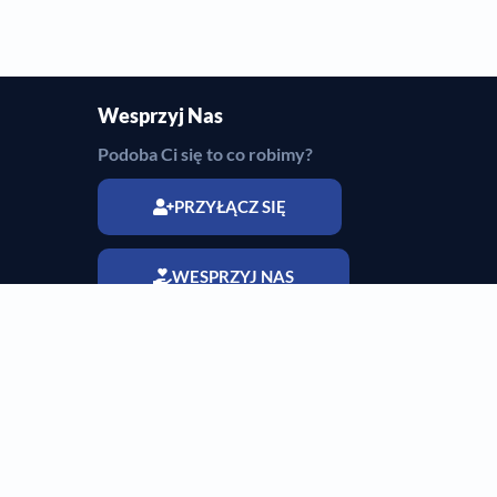
Wesprzyj Nas
Podoba Ci się to co robimy?
PRZYŁĄCZ SIĘ
WESPRZYJ NAS
ego
rowizn
adectw
h Rodzin
Przyłącz się
copyright 2026 Dla Rodziny