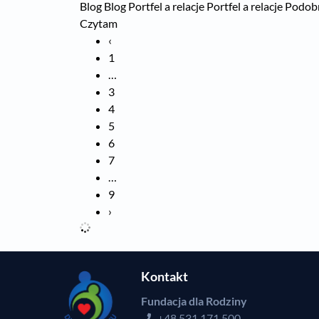
Blog Blog Portfel a relacje Portfel a relacje Pod
Czytam
‹
1
…
3
4
5
6
7
…
9
›
Kontakt
Fundacja dla Rodziny
+48 531 171 500