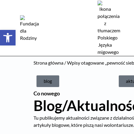
Otwórz pasek narzędzi
Strona główna
/ Wpisy otagowane „pewność siebi
blog
akt
Co nowego
Blog/Aktualnoś
Tu publikujemy aktualności związane z działalnośc
artykuły blogowe, które piszą nasi wolontariusze.