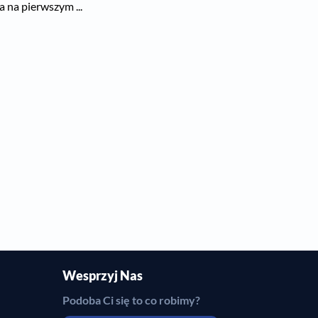
a na pierwszym ...
Wesprzyj Nas
Podoba Ci się to co robimy?