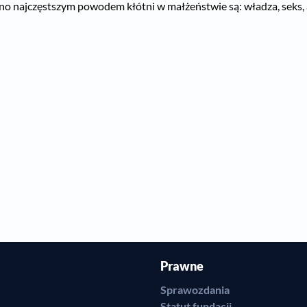
obno najczęstszym powodem kłótni w małżeństwie są: władza, seks, 
Prawne
Sprawozdania
Statut fundacji