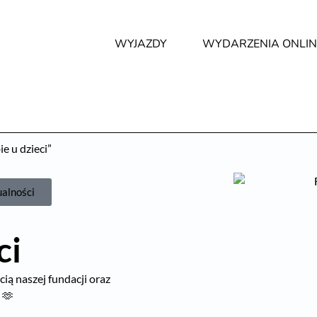
WYJAZDY
WYDARZENIA ONLIN
e u dzieci”
ualności
ci
ią naszej fundacji oraz
 🫶