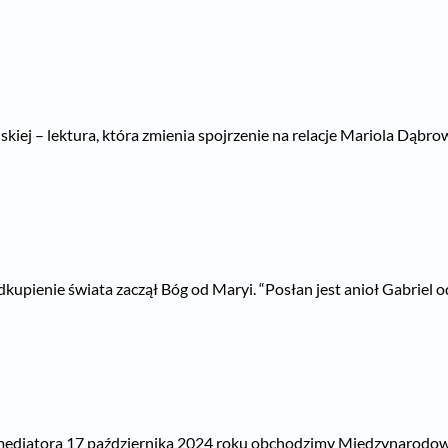
kiej – lektura, która zmienia spojrzenie na relacje Mariola Dąbrows
ienie świata zaczął Bóg od Maryi. “Posłan jest anioł Gabriel od
mediatora 17 października 2024 roku obchodzimy Międzynarodowy D