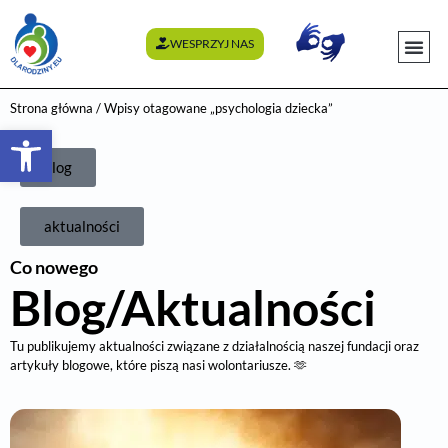
WESPRZYJ NAS
WYDARZENI
Strona główna
/ Wpisy otagowane „psychologia dziecka”
Otwórz pasek narzędzi
blog
aktualności
Co nowego
Blog/Aktualności
Tu publikujemy aktualności związane z działalnością naszej fundacji oraz
artykuły blogowe, które piszą nasi wolontariusze. 🫶