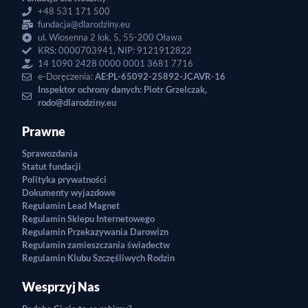
+48 531 171 500
fundacja@dlarodziny.eu
ul. Wiosenna 2 lok. 5, 55-200 Oława
KRS: 0000703941, NIP: 9121912822
14 1090 2428 0000 0001 3681 7716
e-Doręczenia:
AE:PL-65092-25892-JCAVR-16
Inspektor ochrony danych: Piotr Grzelczak,
rodo@dlarodziny.eu
Prawne
Sprawozdania
Statut fundacji
Polityka prywatności
Dokumenty wyjazdowe
Regulamin Lead Magnet
Regulamin Sklepu Internetowego
Regulamin Przekazywania Darowizn
Regulamin zamieszczania świadectw
Regulamin Klubu Szczęśliwych Rodzin
Wesprzyj Nas