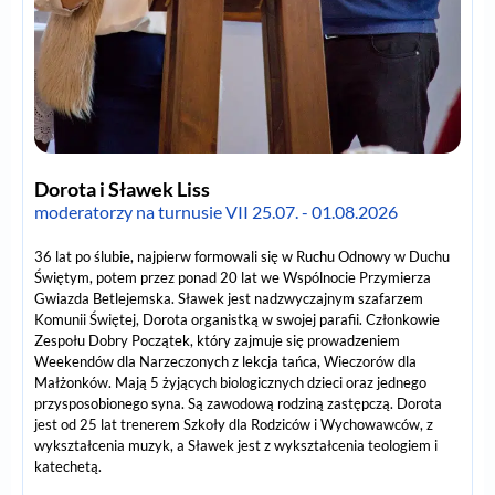
Dorota i Sławek Liss
moderatorzy na turnusie VII 25.07. - 01.08.2026
36 lat po ślubie, najpierw formowali się w Ruchu Odnowy w Duchu
Świętym, potem przez ponad 20 lat we Wspólnocie Przymierza
Gwiazda Betlejemska. Sławek jest nadzwyczajnym szafarzem
Komunii Świętej, Dorota organistką w swojej parafii. Członkowie
Zespołu Dobry Początek, który zajmuje się prowadzeniem
Weekendów dla Narzeczonych z lekcja tańca, Wieczorów dla
Małżonków. Mają 5 żyjących biologicznych dzieci oraz jednego
przysposobionego syna. Są zawodową rodziną zastępczą. Dorota
jest od 25 lat trenerem Szkoły dla Rodziców i Wychowawców, z
wykształcenia muzyk, a Sławek jest z wykształcenia teologiem i
katechetą.