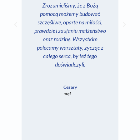
Zrozumieliśmy, że z Bożą
z
pomocą możemy budować
wa
szczęśliwe, oparte na miłości,
kim
prawdzie i zaufaniu małżeństwo
oraz rodzinę. Wszystkim
polecamy warsztaty, życząc z
odno
całego serca, by też tego
w
doświadczyli.
Cezary
mąż