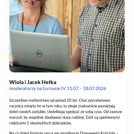
Wiola i Jacek Hełka
moderatorzy na turnusie IV 11.07. - 18.07.2026
Szczęśliwe małżeństwo od ponad 20 lat. Choć porcelanowa
rocznica minęła Im w tym roku, to oboje znakomicie pamiętają
dzień swoich zaślubin. Uwielbiają spędzać ze sobą czas. Od zawsze
marzyli, by wspólnie zbudować dużą rodzinę. Dziś są spełnionymi
rodzicami 5 niezwykłych dzieciaków.
Na co dzień formują serca we wspólnocie Domowego Kościoła –