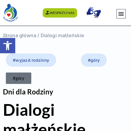
WESPRZYJ NAS
WYDARZENI
Strona główna
/ Dialogi małżeńskie
Otwórz pasek narzędzi
#wyjazd rodzinny
#góry
#góry
Dni dla Rodziny
Dialogi
małżeńskie