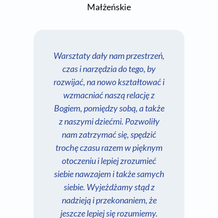
Małżeńskie
Warsztaty dały nam przestrzeń,
czas i narzędzia do tego, by
war
rozwijać, na nowo kształtować i
or
wzmacniać naszą relację z
Dla
Bogiem, pomiędzy sobą, a także
olb
z naszymi dziećmi. Pozwoliły
nam zatrzymać się, spędzić
ma
trochę czasu razem w pięknym
otoczeniu i lepiej zrozumieć
biz
siebie nawzajem i także samych
siebie. Wyjeżdżamy stąd z
dia
nadzieją i przekonaniem, że
Z
jeszcze lepiej się rozumiemy.
sie