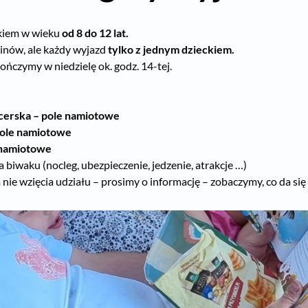
ckiem w wieku
od 8 do 12 lat.
minów, ale każdy wyjazd
tylko z jednym dzieckiem.
Kończymy w niedzielę ok. godz. 14-tej.
rcerska
–
pole namiotowe
ole namiotowe
e namiotowe
a biwaku (nocleg, ubezpieczenie, jedzenie, atrakcje …)
ie wzięcia udziału – prosimy o informację – zobaczymy, co da się 