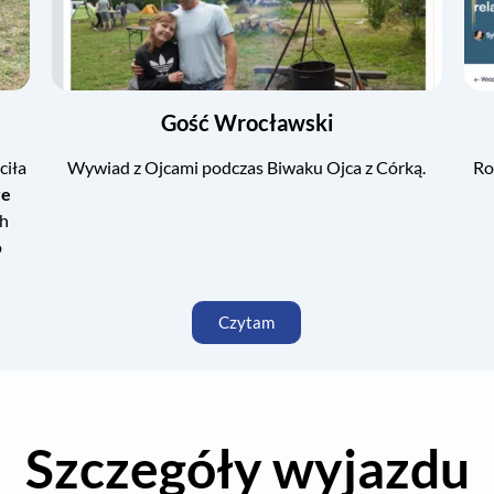
Gość Wrocławski
ciła
Wywiad z Ojcami podczas Biwaku Ojca z Córką.
Ro
re
ch
o
Czytam
Szczegóły wyjazdu