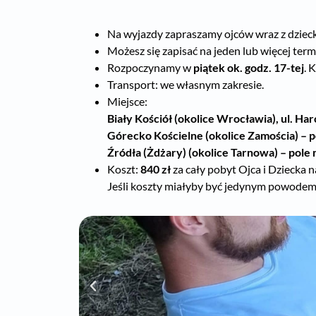
Na wyjazdy zapraszamy ojców wraz z dzie
Możesz się zapisać na jeden lub więcej ter
Rozpoczynamy w
piątek ok. godz. 17-tej
. 
Transport: we własnym zakresie.
Miejsce:
Biały Kościół (okolice Wrocławia), ul. Ha
Górecko Kościelne (okolice Zamościa)
– p
Źródła (Żdżary) (okolice Tarnowa
) – pol
Koszt:
840 zł
za cały pobyt Ojca i Dziecka n
Jeśli koszty miałyby być jedynym powodem n