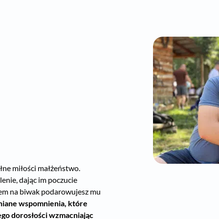
ełne miłości małżeństwo.
lenie, dając im poczucie
kiem na biwak podarowujesz mu
niane wspomnienia, które
jego dorosłości wzmacniając