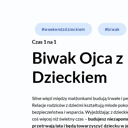
#weekendzdzieckiem
#biwak
Czas 1 na 1
Biwak Ojca z
Dzieckiem
Silne więzi między małżonkami budują trwałe i p
Relacje rodziców z dziećmi kształtują młode poko
bezpieczeństwa i wsparcia. Wyjeżdżając z dziec
coś więcej niż świetny czas –
budujesz niezapom
przetrwają lata i będą towarzyszyć dziecku w 