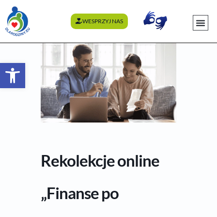
WESPRZYJ NAS
WYDARZENI
Otwórz pasek narzędzi
Rekolekcje online
„Finanse po