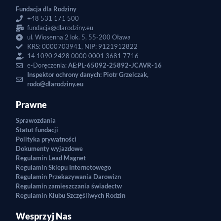
Fundacja dla Rodziny
+48 531 171 500
fundacja@dlarodziny.eu
ul. Wiosenna 2 lok. 5, 55-200 Oława
KRS: 0000703941, NIP: 9121912822
14 1090 2428 0000 0001 3681 7716
e-Doręczenia:
AE:PL-65092-25892-JCAVR-16
Inspektor ochrony danych: Piotr Grzelczak,
rodo@dlarodziny.eu
Prawne
Sprawozdania
Statut fundacji
Polityka prywatności
Dokumenty wyjazdowe
Regulamin Lead Magnet
Regulamin Sklepu Internetowego
Regulamin Przekazywania Darowizn
Regulamin zamieszczania świadectw
Regulamin Klubu Szczęśliwych Rodzin
Wesprzyj Nas