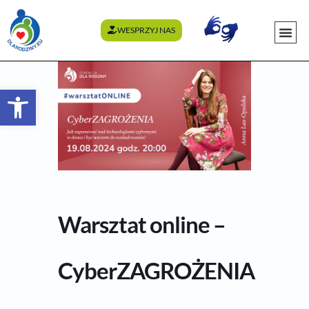
WESPRZYJ NAS
WYDARZENI
Otwórz pasek narzędzi
Warsztat online –
CyberZAGROŻENIA