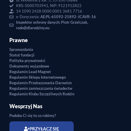
ul. Wiosenna 2 lok. 5, 55-200 Oława
KRS: 0000703941, NIP: 9121912822
14 1090 2428 0000 0001 3681 7716
e-Doręczenia:
AE:PL-65092-25892-JCAVR-16
Inspektor ochrony danych: Piotr Grzelczak,
rodo@dlarodziny.eu
Prawne
Sprawozdania
Statut fundacji
Polityka prywatności
Dokumenty wyjazdowe
Regulamin Lead Magnet
Regulamin Sklepu Internetowego
Regulamin Przekazywania Darowizn
Regulamin zamieszczania świadectw
Regulamin Klubu Szczęśliwych Rodzin
Wesprzyj Nas
Podoba Ci się to co robimy?
PRZYŁĄCZ SIĘ