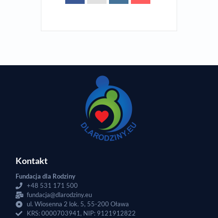
Kontakt
Fundacja dla Rodziny
+48 531 171 500
fundacja@dlarodziny.eu
ul. Wiosenna 2 lok. 5, 55-200 Oława
KRS: 0000703941, NIP: 9121912822