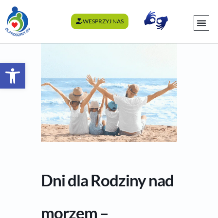
WESPRZYJ NAS
WYDARZENI
Otwórz pasek narzędzi
Dni dla Rodziny nad
morzem –