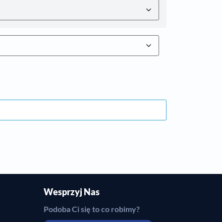
Wesprzyj Nas
Podoba Ci się to co robimy?