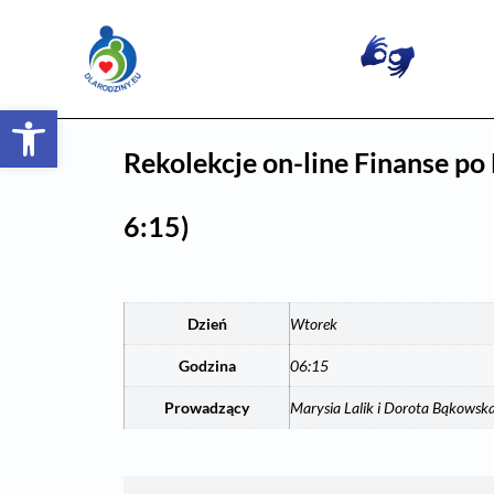
Otwórz pasek narzędzi
Rekolekcje on-line Finanse p
6:15)
Dzień
Wtorek
Godzina
06:15
Prowadzący
Marysia Lalik i Dorota Bąkowsk