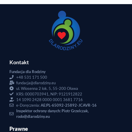
Kontakt
Fundacja dla Rodziny
+48 531 171 500
fundacja@dlarodziny.eu
ul. Wiosenna 2 lok. 5, 55-200 Oława
KRS: 0000703941, NIP: 9121912822
14 1090 2428 0000 0001 3681 7716
e-Doręczenia:
AE:PL-65092-25892-JCAVR-16
Inspektor ochrony danych: Piotr Grzelczak,
rodo@dlarodziny.eu
Prawne