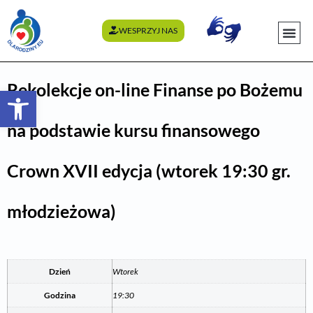
WESPRZYJ NAS
WYDARZENI
Rekolekcje on-line Finanse po Bożemu
Otwórz pasek narzędzi
na podstawie kursu finansowego
Crown XVII edycja (wtorek 19:30 gr.
młodzieżowa)
Dzień
Wtorek
Godzina
19:30