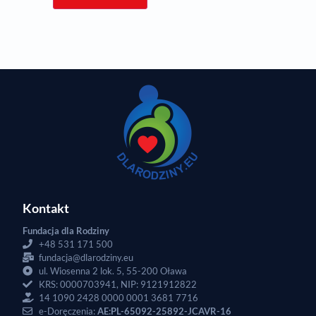
Kontakt
Fundacja dla Rodziny
+48 531 171 500
fundacja@dlarodziny.eu
ul. Wiosenna 2 lok. 5, 55-200 Oława
KRS: 0000703941, NIP: 9121912822
14 1090 2428 0000 0001 3681 7716
e-Doręczenia:
AE:PL-65092-25892-JCAVR-16