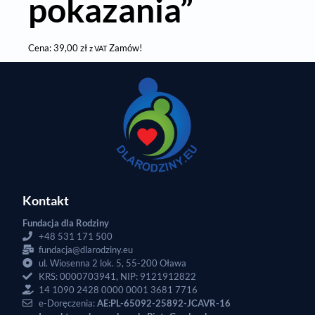
pokazania”
Cena:
39,00
zł
Zamów!
z VAT
Kontakt
Fundacja dla Rodziny
+48 531 171 500
fundacja@dlarodziny.eu
ul. Wiosenna 2 lok. 5, 55-200 Oława
KRS: 0000703941, NIP: 9121912822
14 1090 2428 0000 0001 3681 7716
e-Doręczenia:
AE:PL-65092-25892-JCAVR-16