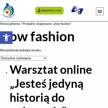
WESPRZYJ NAS
WYDARZENI
Strona główna
/ Produkty otagowane „slow fashion”
slow fashion
Otwórz pasek narzędzi
Wyświetlanie jednego wyniku
Warsztat online
„Jesteś jedyną
historią do