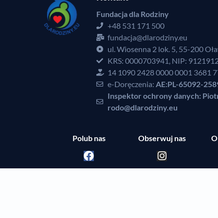
Fundacja dla Rodziny
+48 531 171 500
fundacja@dlarodziny.eu
ul. Wiosenna 2 lok. 5, 55-200 Oł
KRS: 0000703941, NIP: 912191
14 1090 2428 0000 0001 3681 
e-Doręczenia:
AE:PL-65092-258
Inspektor ochrony danych: Piot
rodo@dlarodziny.eu
Polub nas
Obserwuj nas
O