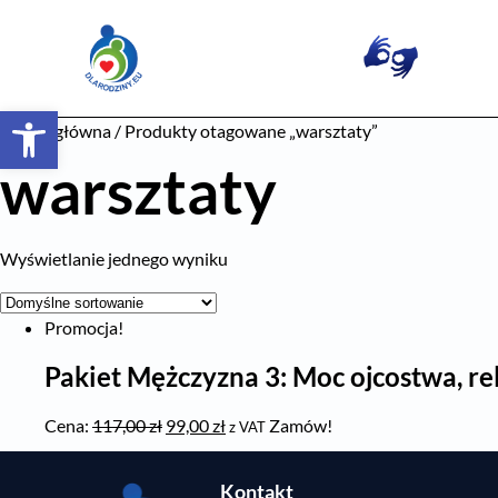
Otwórz pasek narzędzi
Strona główna
/ Produkty otagowane „warsztaty”
warsztaty
Wyświetlanie jednego wyniku
Promocja!
Pakiet Mężczyzna 3: Moc ojcostwa, rel
Cena:
117,00
zł
99,00
zł
Zamów!
z VAT
Kontakt