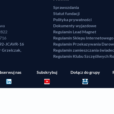
Sprawozdania
Statut fundacji
Polityka prywatności
awa
Dokumenty wyjazdowe
2822
Regulamin Lead Magnet
7716
Regulamin Sklepu Internetowego
92-JCAVR-16
Regulamin Przekazywania Darow
r Grzelczak,
Regulamin zamieszczania świade
Regulamin Klubu Szczęśliwych Ro
bserwuj nas
Subskrybuj
Dołącz do grupy