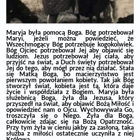
Maryja była pomocą Boga. Bóg potrzebował
Maryi, jeżeli można powiedzieć, że
Wszechmogący Bóg potrzebuje kogokolwiek.
Bóg Ojciec potrzebował Jej aby objawić się
ludziom. Jezus potrzebował Jej ciała, aby
przyjść na świat, a Duch święty potrzebował
Jej do tego, aby mógł przez nią działać.
Stała
się Matką Boga, bo macierzyństwo jest
pierwszym powołaniem kobiety
. Tak jak Bóg
stworzył świat, kobieta jest tą, która daje
życie i współdziała z Bogiem. Maryja była
służebnicą Boga, żyła dla Jezusa, który
przyszedł na świat, aby objawić Bożą Miłość i
opowiedzieć nam o Ojcu. Wychowywała Go,
troszczyła się o Niego. Żyła dla Boga,
całkowicie zdając się na Bożą Opatrzność.
Przy tym żyła w cieniu jakby za zasłoną, taka
służba z miłości ostatecznie uczyniła z niej
Królową.