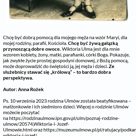
Chcę być dobrą pomocą dla mojego męża na wzór Maryi, dla
mojej rodziny, parafii, Kościoła.
Chcę być żywą gałązką
przynoszącą dobre owoce.
Wiktoria Ulma jest dla mnie
wzorem kobiety, żony, matki, parafianki, córki Boga. Pokazuje,
jak zwykłe życie prostej gospodyni domowej, z Bożą pomocą,
może doprowadzić do świętości ją, jej męża i dzieci.
Ze
służebnicy stawać się „królową” – to bardzo dobra
perspektywa.
Autor: Anna Rożek
Ps. 10 września 2023 rodzina Ulmów została beatyfikowana –
małżonkowie i ich siedmioro dzieci. Więcej o rodzinie Ulmów
możecie poczytać
na
https://rodzinaulmow.ipn.gov.pl/ulm/poznaj-rodzine-
ulmow/20574,Wiktoria-i-Jozef-
Ulmowie.html
oraz
https://muzeumulmow.pl/pl/ratujacy/podka
wiktoria-i-jozef/