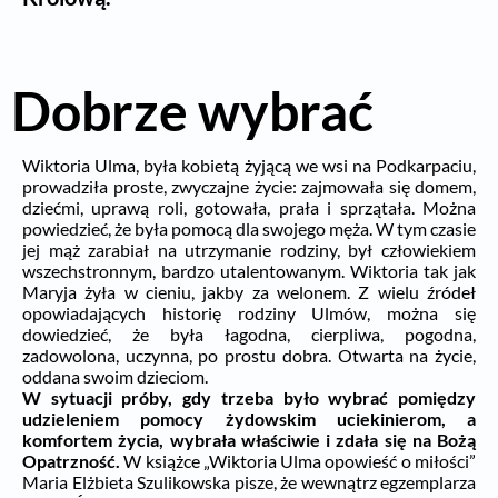
Dobrze wybrać
Wiktoria Ulma, była kobietą żyjącą we wsi na Podkarpaciu,
prowadziła proste, zwyczajne życie: zajmowała się domem,
dziećmi, uprawą roli, gotowała, prała i sprzątała. Można
powiedzieć, że była pomocą dla swojego męża. W tym czasie
jej mąż zarabiał na utrzymanie rodziny, był człowiekiem
wszechstronnym, bardzo utalentowanym. Wiktoria tak jak
Maryja żyła w cieniu, jakby za welonem. Z wielu źródeł
opowiadających historię rodziny Ulmów, można się
dowiedzieć, że była łagodna, cierpliwa, pogodna,
zadowolona, uczynna, po prostu dobra. Otwarta na życie,
oddana swoim dzieciom.
W sytuacji próby, gdy trzeba było wybrać pomiędzy
udzieleniem pomocy żydowskim uciekinierom, a
komfortem życia, wybrała właściwie i zdała się na Bożą
Opatrzność.
W książce „Wiktoria Ulma opowieść o miłości”
Maria Elżbieta Szulikowska pisze, że wewnątrz egzemplarza