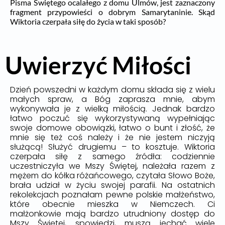
Pisma Świętego ocalałego z domu Ulmów, jest zaznaczony
fragment przypowieści o dobrym Samarytaninie. Skąd
Wiktoria czerpała siłę do życia w taki sposób?
Uwierzyć Miłości
Dzień powszedni w każdym domu składa się z wielu
małych spraw, a Bóg zaprasza mnie, abym
wykonywała je z wielką miłością. Jednak bardzo
łatwo poczuć się wykorzystywaną wypełniając
swoje domowe obowiązki, łatwo o bunt i złość, że
mnie się też coś należy i że nie jestem niczyją
służącą! Służyć drugiemu – to kosztuje. Wiktoria
czerpała siłę z samego źródła: codziennie
uczestniczyła we Mszy Świętej, należała razem z
mężem do kółka różańcowego, czytała Słowo Boże,
brała udział w życiu swojej parafii. Na ostatnich
rekolekcjach poznałam pewne polskie małżeństwo,
które obecnie mieszka w Niemczech. Ci
małżonkowie mają bardzo utrudniony dostęp do
Mszy Świętej, spowiedzi, muszą jechać wiele