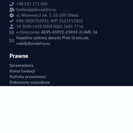
+48 531 171 500
fundacja@dlarodziny.eu
ul. Wiosenna 2 lok. 5, 55-200 Oława
KRS: 0000703941, NIP: 9121912822
14 1090 2428 0000 0001 3681 7716
e-Doręczenia:
AE:PL-65092-25892-JCAVR-16
Inspektor ochrony danych: Piotr Grzelczak,
rodo@dlarodziny.eu
Prawne
Sprawozdania
Statut fundacji
Polityka prywatności
Dokumenty wyjazdowe
Regulamin Lead Magnet
Regulamin Sklepu Internetowego
Regulamin Przekazywania Darowizn
Regulamin zamieszczania świadectw
Regulamin Klubu Szczęśliwych Rodzin
Wesprzyj Nas
Podoba Ci się to co robimy?