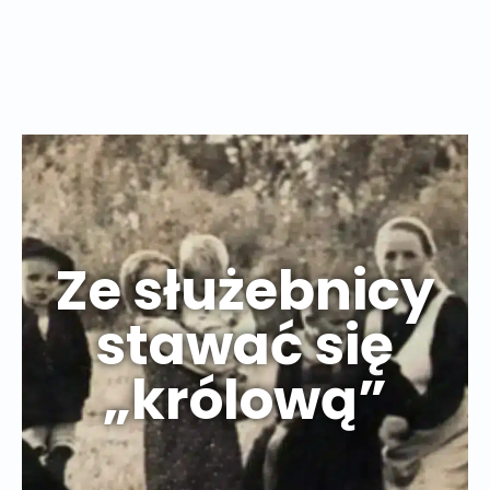
Ze służebnicy
stawać się
„królową”