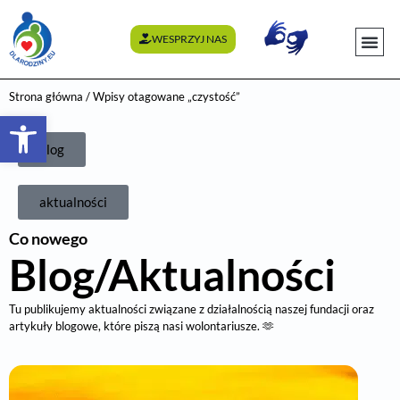
WESPRZYJ NAS
WYDARZENI
Strona główna
/ Wpisy otagowane „czystość”
Otwórz pasek narzędzi
blog
aktualności
Co nowego
Blog/Aktualności
Tu publikujemy aktualności związane z działalnością naszej fundacji oraz
artykuły blogowe, które piszą nasi wolontariusze. 🫶