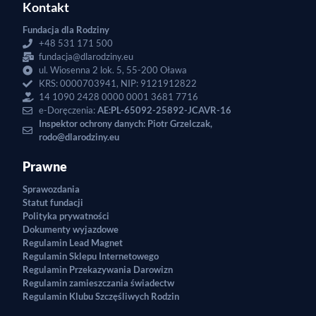
Kontakt
Fundacja dla Rodziny
+48 531 171 500
fundacja@dlarodziny.eu
ul. Wiosenna 2 lok. 5, 55-200 Oława
KRS: 0000703941, NIP: 9121912822
14 1090 2428 0000 0001 3681 7716
e-Doręczenia:
AE:PL-65092-25892-JCAVR-16
Inspektor ochrony danych: Piotr Grzelczak,
rodo@dlarodziny.eu
Prawne
Sprawozdania
Statut fundacji
Polityka prywatności
Dokumenty wyjazdowe
Regulamin Lead Magnet
Regulamin Sklepu Internetowego
Regulamin Przekazywania Darowizn
Regulamin zamieszczania świadectw
Regulamin Klubu Szczęśliwych Rodzin