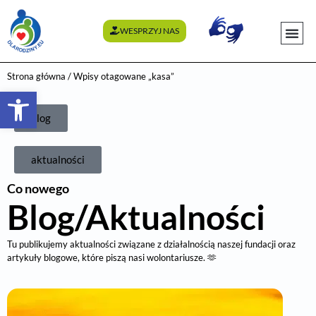
WESPRZYJ NAS
WYDARZENI
Strona główna
/ Wpisy otagowane „kasa”
Otwórz pasek narzędzi
blog
aktualności
Co nowego
Blog/Aktualności
Tu publikujemy aktualności związane z działalnością naszej fundacji oraz
artykuły blogowe, które piszą nasi wolontariusze. 🫶