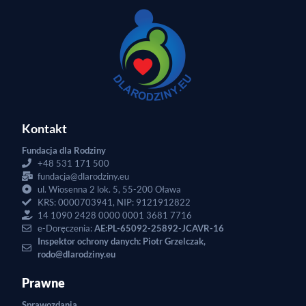
Kontakt
Fundacja dla Rodziny
+48 531 171 500
fundacja@dlarodziny.eu
ul. Wiosenna 2 lok. 5, 55-200 Oława
KRS: 0000703941, NIP: 9121912822
14 1090 2428 0000 0001 3681 7716
e-Doręczenia:
AE:PL-65092-25892-JCAVR-16
Inspektor ochrony danych: Piotr Grzelczak,
rodo@dlarodziny.eu
Prawne
Sprawozdania