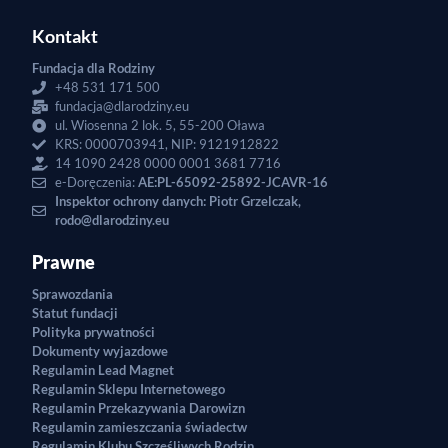
Kontakt
Fundacja dla Rodziny
+48 531 171 500
fundacja@dlarodziny.eu
ul. Wiosenna 2 lok. 5, 55-200 Oława
KRS: 0000703941, NIP: 9121912822
14 1090 2428 0000 0001 3681 7716
e-Doręczenia:
AE:PL-65092-25892-JCAVR-16
Inspektor ochrony danych: Piotr Grzelczak,
rodo@dlarodziny.eu
Prawne
Sprawozdania
Statut fundacji
Polityka prywatności
Dokumenty wyjazdowe
Regulamin Lead Magnet
Regulamin Sklepu Internetowego
Regulamin Przekazywania Darowizn
Regulamin zamieszczania świadectw
Regulamin Klubu Szczęśliwych Rodzin