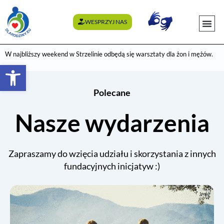
WESPRZYJ NAS
WYDARZENI
W najbliższy weekend w Strzelinie odbędą się warsztaty dla żon i mężów.
Otwórz pasek narzędzi
Polecane
Nasze wydarzenia
Zapraszamy do wzięcia udziału i skorzystania z innych
fundacyjnych inicjatyw :)