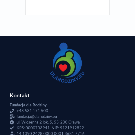
Kontakt
Fundacja dla Rodziny
+48 531 171 500
fundacja@dlarodziny.eu
ul. Wiosenna 2 lok. 5, 55-200 Oława
KRS: 0000703941, NIP: 9121912822
14 1090 2428 0000 0001 3681 7716