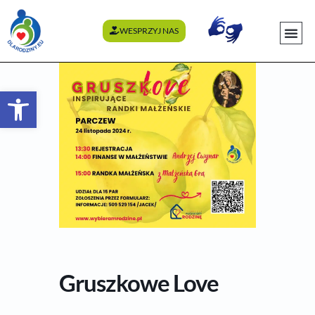
WESPRZYJ NAS
WYDARZENI
Otwórz pasek narzędzi
Gruszkowe Love