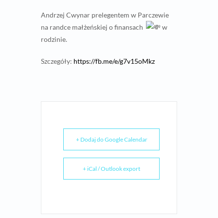
Andrzej Cwynar prelegentem w Parczewie
na randce małżeńskiej o finansach
w
rodzinie.
Szczegóły:
https://fb.me/e/g7v15oMkz
+ Dodaj do Google Calendar
+ iCal / Outlook export