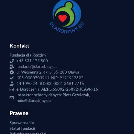
Kontakt
Fundacja dla Rodziny
+48 531 171 500
fundacja@dlarodziny.eu
ul. Wiosenna 2 lok. 5, 55-200 Oława
KRS: 0000703941, NIP: 9121912822
14 1090 2428 0000 0001 3681 7716
e-Doręczenia:
AE:PL-65092-25892-JCAVR-16
Inspektor ochrony danych: Piotr Grzelczak,
rodo@dlarodziny.eu
Prawne
Sprawozdania
Statut fundacji