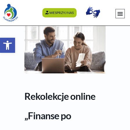
WESPRZYJ NAS
WYDARZENI
Otwórz pasek narzędzi
Rekolekcje online
„Finanse po