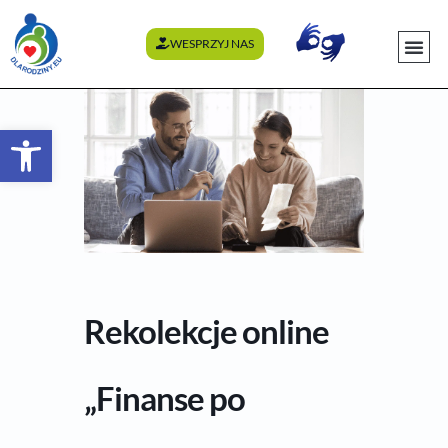
WESPRZYJ NAS
WYDARZENI
Otwórz pasek narzędzi
Rekolekcje online
„Finanse po