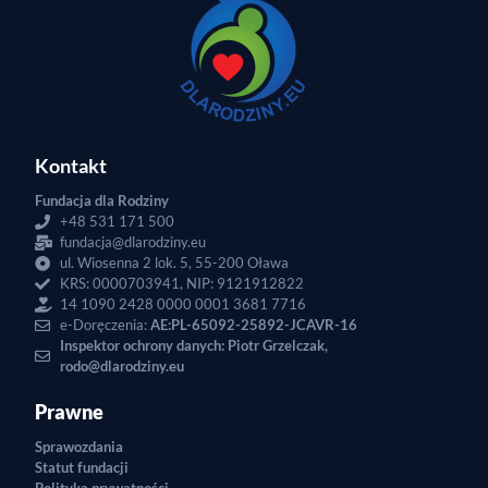
Kontakt
Fundacja dla Rodziny
+48 531 171 500
fundacja@dlarodziny.eu
ul. Wiosenna 2 lok. 5, 55-200 Oława
KRS: 0000703941, NIP: 9121912822
14 1090 2428 0000 0001 3681 7716
e-Doręczenia:
AE:PL-65092-25892-JCAVR-16
Inspektor ochrony danych: Piotr Grzelczak,
rodo@dlarodziny.eu
Prawne
Sprawozdania
Statut fundacji