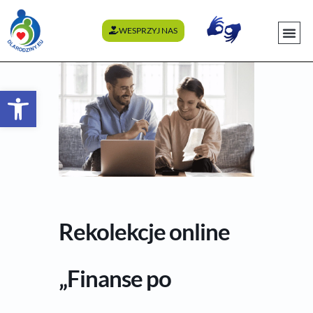
WESPRZYJ NAS
WYDARZENI
Otwórz pasek narzędzi
Rekolekcje online
„Finanse po