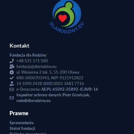
Kontakt
Fundacja dla Rodziny
+48 531 171 500
fundacja@dlarodziny.eu
ul. Wiosenna 2 lok. 5, 55-200 Oława
KRS: 0000703941, NIP: 9121912822
14 1090 2428 0000 0001 3681 7716
e-Doręczenia:
AE:PL-65092-25892-JCAVR-16
Inspektor ochrony danych: Piotr Grzelczak,
rodo@dlarodziny.eu
Prawne
Sprawozdania
Statut fundacji