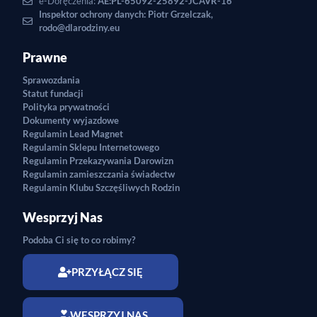
e-Doręczenia:
AE:PL-65092-25892-JCAVR-16
Inspektor ochrony danych: Piotr Grzelczak,
rodo@dlarodziny.eu
Prawne
Sprawozdania
Statut fundacji
Polityka prywatności
Dokumenty wyjazdowe
Regulamin Lead Magnet
Regulamin Sklepu Internetowego
Regulamin Przekazywania Darowizn
Regulamin zamieszczania świadectw
Regulamin Klubu Szczęśliwych Rodzin
Wesprzyj Nas
Podoba Ci się to co robimy?
PRZYŁĄCZ SIĘ
WESPRZYJ NAS