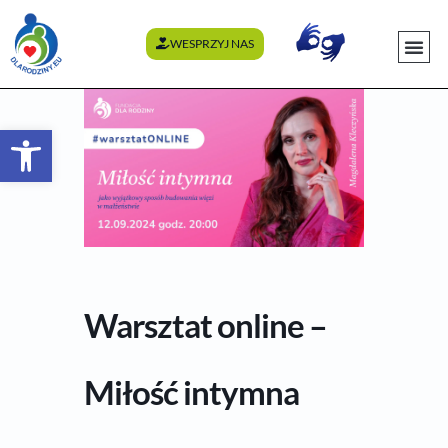
WESPRZYJ NAS
WYDARZENI
Otwórz pasek narzędzi
Warsztat online –
Miłość intymna