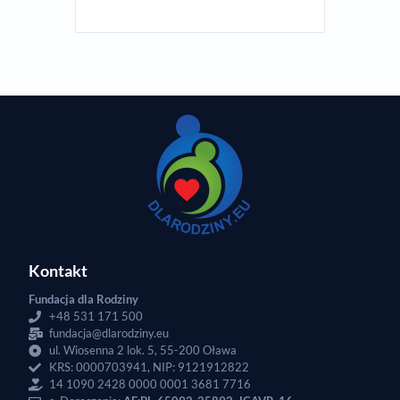
Kontakt
Fundacja dla Rodziny
+48 531 171 500
fundacja@dlarodziny.eu
ul. Wiosenna 2 lok. 5, 55-200 Oława
KRS: 0000703941, NIP: 9121912822
14 1090 2428 0000 0001 3681 7716