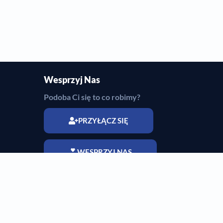
Wesprzyj Nas
Podoba Ci się to co robimy?
PRZYŁĄCZ SIĘ
WESPRZYJ NAS
izn
ctw
dzin