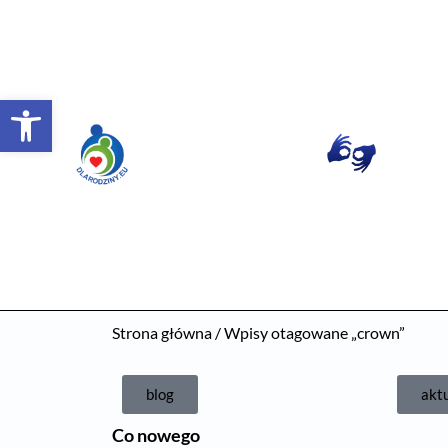
Otwórz pasek narzędzi
Strona główna
/ Wpisy otagowane „crown”
blog
akt
Co nowego