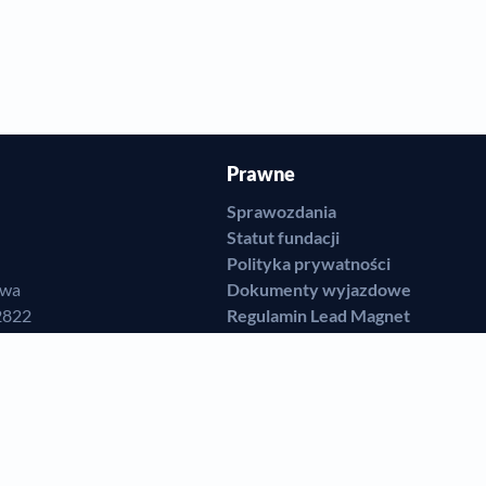
Prawne
Sprawozdania
Statut fundacji
Polityka prywatności
awa
Dokumenty wyjazdowe
2822
Regulamin Lead Magnet
7716
Regulamin Sklepu Internetowego
92-JCAVR-16
Regulamin Przekazywania Darow
r Grzelczak,
Regulamin zamieszczania świade
Regulamin Klubu Szczęśliwych Ro