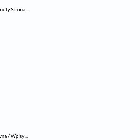
ty Strona ...
na / Wpisy ...