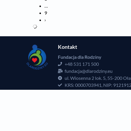
…
9
›
Kontakt
Fundacja dla Rodziny
+48 531 171 500
fundacja@dlarodziny.eu
ul. Wiosenna 2 lok. 5, 55-200 Oł
KRS: 0000703941, NIP: 912191
14 1090 2428 0000 0001 3681 
e-Doręczenia:
AE:PL-65092-258
Inspektor ochrony danych: Piot
rodo@dlarodziny.eu