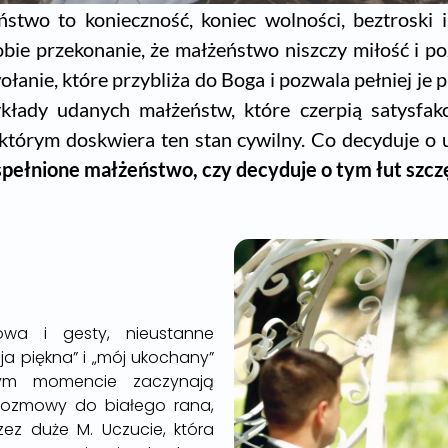
ństwo to konieczność, koniec wolności, beztroski 
bie przekonanie, że małżeństwo niszczy miłość i p
anie, które przybliża do Boga i pozwala pełniej je
ady udanych małżeństw, które czerpią satysfakc
, którym doskwiera ten stan cywilny. Co decyduje 
spełnione małżeństwo, czy decyduje o tym łut szcz
owa i gesty, nieustanne
ja piękna” i „mój ukochany”
ym momencie zaczynają
. Rozmowy do białego rana,
ez duże M. Uczucie, która