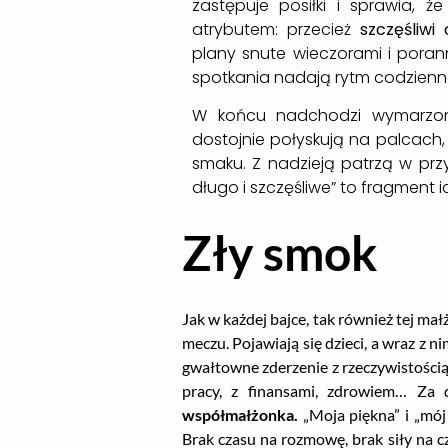
zastępuje posiłki i sprawia, 
atrybutem: przecież
szczęśliwi 
plany snute wieczorami i poran
spotkania nadają rytm codzienn
W końcu nadchodzi wymarzony
dostojnie połyskują na palcach
smaku. Z nadzieją patrzą w przys
długo i szczęśliwe” to fragment ic
Zły smok
Jak w każdej bajce, tak również tej mał
meczu. Pojawiają się dzieci, a wraz z 
gwałtowne zderzenie z rzeczywistością.
pracy, z finansami, zdrowiem… Za
współmałżonka.
„Moja piękna” i „mój
Brak czasu na rozmowę, brak siły na 