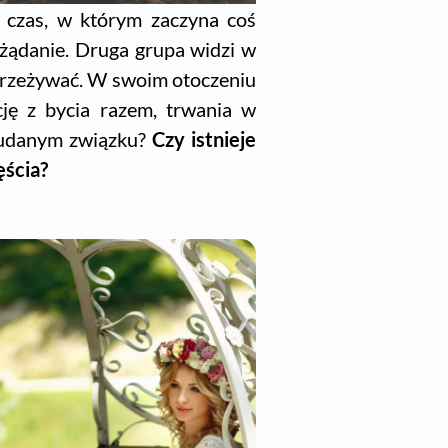
i czas, w którym zaczyna coś
ożądanie. Druga grupa widzi w
 przeżywać. W swoim otoczeniu
ję z bycia razem, trwania w
o udanym związku?
Czy istnieje
ęścia?