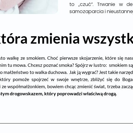
to „czuć”. Trwanie w de
samozaparcia i nieustanne
która zmienia wszyst
o walkę ze smokiem. Choć pierwsze skojarzenie, które się na
im tu mowa. Chcesz poznać smoka? Spójrz w lustro: smokiem są 
o małżeństwo to walka duchowa. Jak ją wygrać? Jest takie narzędz
 który pomoże spojrzeć w swoje wnętrze, zbliżyć się do Boga
i ze współmałżonkiem, bowiem chcąc zmienić świat, trzeba zaczą
stym drogowskazem, który poprowadzi właściwą drogą.