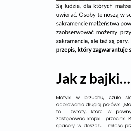
Są ludzie, dla których małże
uwierać. Osoby te noszą w so
sakramencie małżeństwa powoł
zaobserwować możemy przykł
sakramencie, ale też są pary
przepis, który zagwarantuje 
Jak z bajki…
Motylki w brzuchu, czułe sł
adorowanie drugiej połówki. „Mo
to zwroty, które w pewn
zastępować kropki i przecinki
spacery w deszczu… miłość prz