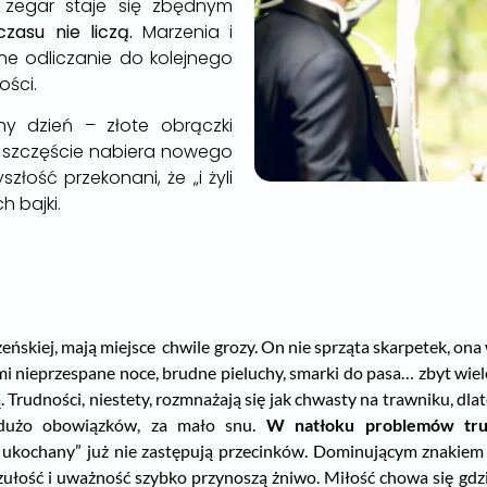
że zegar staje się zbędnym
czasu nie liczą.
Marzenia i
ne odliczanie do kolejnego
ości.
 dzień – złote obrączki
, szczęście nabiera nowego
złość przekonani, że „i żyli
h bajki.
żeńskiej, mają miejsce chwile grozy. On nie sprząta skarpetek, ona
nimi nieprzespane noce, brudne pieluchy, smarki do pasa… zbyt wie
 Trudności, niestety, rozmnażają się jak chwasty na trawniku, dl
 dużo obowiązków, za mało snu.
W natłoku problemów trud
 ukochany” już nie zastępują przecinków. Dominującym znakiem 
czułość i uważność szybko przynoszą żniwo. Miłość chowa się gd