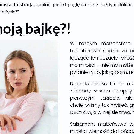
rasta frustracja, kanion pustki pogłębia się z każdym dniem.
ę życie?”.
oją bajkę?!
W każdym małżeństwie 
bohaterowie sądzą, że pom
łączące ich uczucie. Miłoś
ma miłości — nie ma małżeń
pytanie tylko, jak ją pojmuj
Dojrzała miłość to nie mo
zachody słońca i happy
pierwszym zakręcie, a
chcielibyśmy tak myśleć, 
DECYZJA, a w niej się trwa,
Sakrament małżeństwa wi
miłość i wierność do końca,