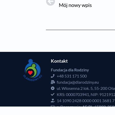
Mój nowy wpis
Kontakt
Fundacja dla Rodziny
+48 531 171 500
fundacja@dlarodziny.eu
ul. Wiosenna 2 lok. 5, 55-200 Oł
KRS: 0000703941, NIP: 912191
14 1090 2428 0000 0001 3681 
e-Doręczenia:
AE:PL-65092-258
Inspektor ochrony danych: Piot