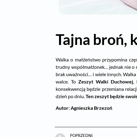
Tajna broń, 
Walka o małżeństwo przypomina częst
trudny współmałżonek… jednak nie o n
brak uważności… i wiele innych. Walka 
walce. To
Zeszyt Walki Duchowej
,
konsekwencją będzie przemiana relacj
dzień po dniu.
Ten
zeszyt
będzie swoi
Autor: Agnieszka Brzezoń
POPRZEDNI