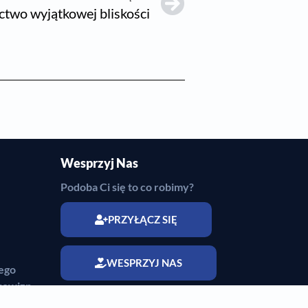
ctwo wyjątkowej bliskości
Wesprzyj Nas
Podoba Ci się to co robimy?
PRZYŁĄCZ SIĘ
WESPRZYJ NAS
ego
rowizn
adectw