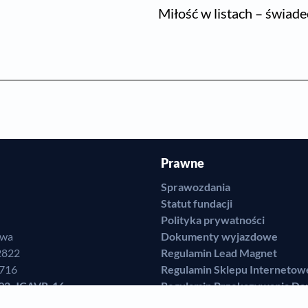
Miłość w listach – świade
Prawne
Sprawozdania
Statut fundacji
Polityka prywatności
awa
Dokumenty wyjazdowe
2822
Regulamin Lead Magnet
7716
Regulamin Sklepu Internetow
92-JCAVR-16
Regulamin Przekazywania Da
r Grzelczak,
Regulamin zamieszczania świ